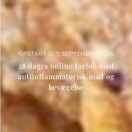
OPSTART D. 7. SEPTEMBER 2026
28 dages online forløb med
antiinflammatorisk mad og
bevægelse