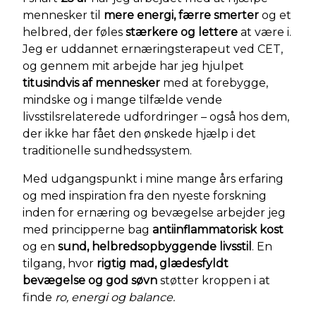
mennesker til
mere energi, færre smerter
og et
helbred, der føles
stærkere og lettere
at være i.
Jeg er uddannet ernæringsterapeut ved CET,
og gennem mit arbejde har jeg hjulpet
titusindvis af mennesker
med at forebygge,
mindske og i mange tilfælde vende
livsstilsrelaterede udfordringer – også hos dem,
der ikke har fået den ønskede hjælp i det
traditionelle sundhedssystem.
Med udgangspunkt i mine mange års erfaring
og med inspiration fra den nyeste forskning
inden for ernæring og bevægelse arbejder jeg
med principperne bag
antiinflammatorisk kost
og en
sund, helbredsopbyggende livsstil
. En
tilgang, hvor
rigtig mad, glædesfyldt
bevægelse og god søvn
støtter kroppen i at
finde
ro, energi og balance.