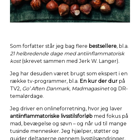
Som forfatter står jeg bag flere
bestsellere
, bl.a.
21 helbredende dage med antiinflammatorisk
kost
(skrevet sammen med Jerk W. Langer).
Jeg har desuden været brugt som ekspert i en
række tv-programmer, bl.a.
En kur der dur
på
TV2,
Go’ Aften Danmark
,
Madmagasinet
og DR-
temalørdage.
Jeg driver en onlineforretning, hvor jeg laver
antiinflammatoriske livsstilsforløb
med fokus på
mad, bevægelse og søvn – og når ud til mange
tusinde mennesker. Jeg hjælper, støtter og
guider deltagerne gennem livsstilsændringer,