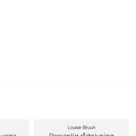
Louise Bruun
d yoga
Personlig rådgivning