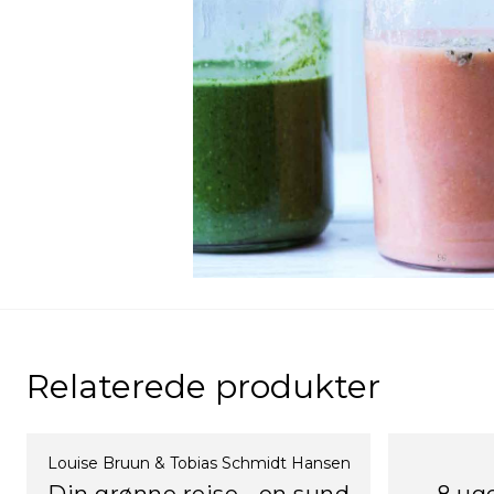
Relaterede produkter
Louise Bruun & Tobias Schmidt Hansen
Din grønne rejse - en sund
8 uge