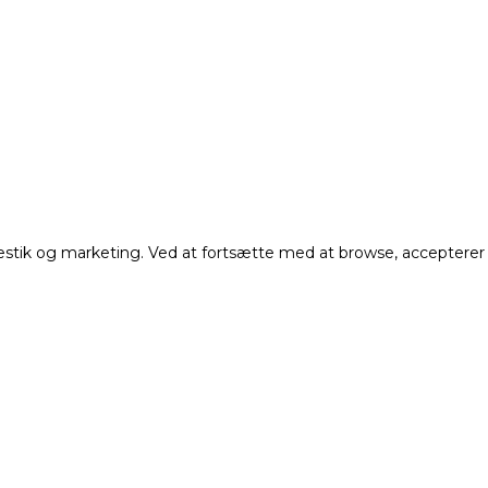
atestik og marketing. Ved at fortsætte med at browse, accepterer
Få vores nyhedsbrev
De seneste nyheder, opskrifter, forløb mm i din indbakk
Fornavn
Efternavn
Email adresse