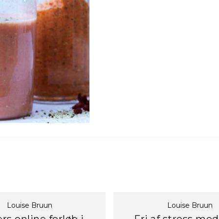
Louise Bruun
Louise Bruun
rs online forløb i
Fri af stress me