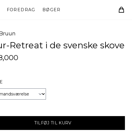
FOREDRAG
BØGER
 Bruun
r-Retreat i de svenske skove
8,000
E
TILFØJ TIL KURV