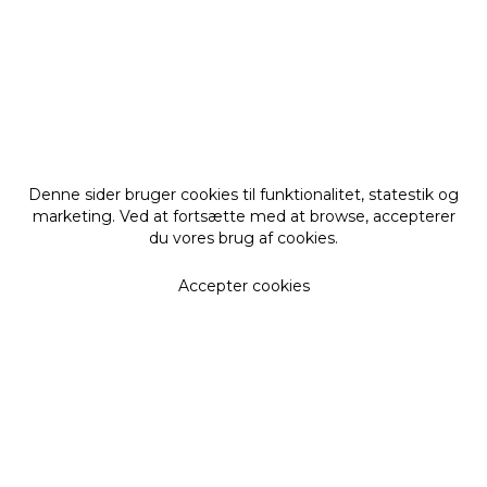
Denne sider bruger cookies til funktionalitet, statestik og
marketing. Ved at fortsætte med at browse, accepterer
du vores brug af cookies.
Accepter cookies
Få vores nyhedsbrev
De seneste nyheder, opskrifter, forløb mm i din
indbakke