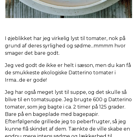
I øjeblikket har jeg virkelig lyst til tomater, nok på
grund af deres syrlighed og sødme...mmmm hvor
smager det bare godt.
Jeg ved godt de ikke er helt i sæson, men du kan få
de smukkeste økologiske Datterino tomater i
Irma...de er gode!
Jeg har også meget lyst til suppe, og det skulle så
blive til en tomatsuppe. Jeg brugte 600 g Datterino
tomater, som jeg bagte i ca. 2 timer på 125 grader.
Bare på en bageplade med bagepapir.
Efterfølgende grillede jeg to peberfrugter, så jeg
kunne flå skindet af dem. Tænkte de ville skabe en
endnu mere intens sødme og lækkerhed til