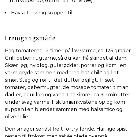
min webshop, som er alt for vild!!!!)
Havsalt - smag suppen til
Fremgangsmåde
Bag tomaterne i 2 timer på lav varme, ca. 125 grader.
Grill peberfrugterne, så du kan flå skindet af dem.
Skær løg, hvidløg, gulerødder, porrer og kom i en
varm gryde sammen med "red hot chili" og lidt
smør. Steg og rør til det dufter dejligt. Tilsæt
tomater, peberfrugter, de mosede tomater, timian,
dadler, bouillon og vand. Lad simre i ca 30 minutter
under svag varme. Fisk timiankvistene op og kom
suppen i en blender sammen med balsamico og
olivenolie.
Den smager seriøst helt fortryllende. Har lige spist
resten til frokost med salvie blade ovenpå.