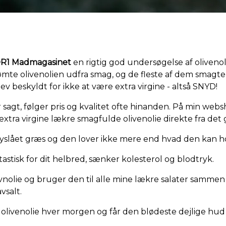
R1 Madmagasinet
en rigtig god undersøgelse af oliveno
ømte olivenolien udfra smag, og de fleste af dem smagte 
v beskyldt for ikke at være extra virgine - altså SNYD!
r sagt, følger pris og kvalitet ofte hinanden. På min we
extra virgine lækre smagfulde olivenolie direkte fra det
yslået græs og den lover ikke mere end hvad den kan h
tastisk for dit helbred, sænker kolesterol og blodtryk.
nolie og bruger den til alle mine lækre salater sammen
vsalt.
 olivenolie hver morgen og får den blødeste dejlige hud -