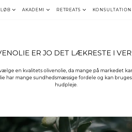
RLØB
AKADEMI
RETREATS
KONSULTATION
VENOLIE ER JO DET LÆKRESTE I VE
t vælge en kvalitets olivenolie, da mange på markedet ka
nolie har mange sundhedsmæssige fordele og kan bruges
hudpleje.