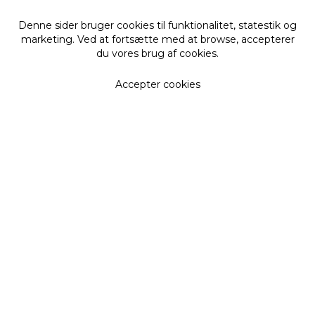
Denne sider bruger cookies til funktionalitet, statestik og
marketing. Ved at fortsætte med at browse, accepterer
du vores brug af cookies.
Accepter cookies
Få vores nyhedsbrev
De seneste nyheder, opskrifter, forløb mm i din
indbakke
Fornavn
Efternavn
Email adresse
Tilmeld