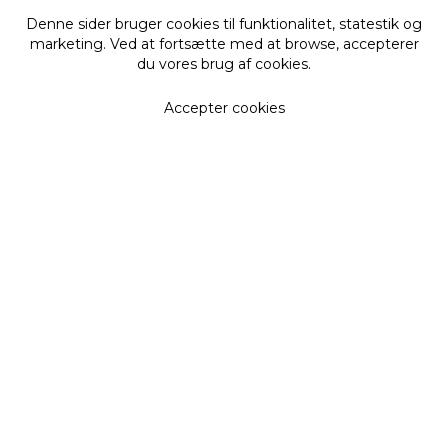
Denne sider bruger cookies til funktionalitet, statestik og
marketing. Ved at fortsætte med at browse, accepterer
du vores brug af cookies.
Accepter cookies
Få vores nyhedsbrev
De seneste nyheder, opskrifter, forløb mm i din
indbakke
Fornavn
Efternavn
Email adresse
Tilmeld
Ved at tilmelde dig, accepterer du samtidig vores