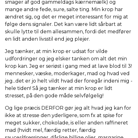
smager af god gammeldags kærnemælk) og
mange andre fede, sure, salte ting. Min krop har
ændret sig, og det er meget interessant for mig at
følge dens signaler. Det kan være lidt sårbart at
skulle lytte til dem allesammen, fordi det medfører
en lidt anden livsstil end jeg plejer.
Jeg tænker, at min krop er udsat for vilde
udfordringer og jeg elsker tanken om alt det min
krop kan. Jeg er seriøst i gang med at lave blod til 3!
mennesker, væske, moderkager, mad og hvad ved
jeg...det er jo helt vildt hvad der foregår indeni mig -
hele tiden! Så jeg tænker at min krop er lidt
stresset, på den gode måde selvfølgelig!
Og lige præcis DERFOR gør jeg alt hvad jeg kan for
ikke at stresse den yderligere, som fx at spise for
meget sukker, chokolade, is eller anden raffineret
mad (hvidt mel, færdig retter, færdig
saucer/dressinger, dårlige billige olier, margarine,