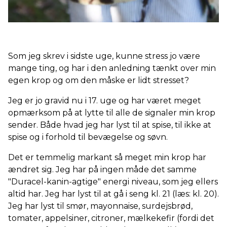
Som jeg skrev i sidste uge, kunne stress jo være
mange ting, og har i den anledning tænkt over min
egen krop og om den måske er lidt stresset?
Jeg er jo gravid nu i 17. uge og har været meget
opmærksom på at lytte til alle de signaler min krop
sender. Både hvad jeg har lyst til at spise, til ikke at
spise og i forhold til bevægelse og søvn.
Det er temmelig markant så meget min krop har
ændret sig. Jeg har på ingen måde det samme
"Duracel-kanin-agtige" energi niveau, som jeg ellers
altid har. Jeg har lyst til at gå i seng kl. 21 (læs: kl. 20).
Jeg har lyst til smør, mayonnaise, surdejsbrød,
tomater, appelsiner, citroner, mælkekefir (fordi det