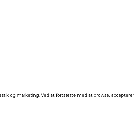
atestik og marketing. Ved at fortsætte med at browse, accepterer
Få vores nyhedsbrev
De seneste nyheder, opskrifter, forløb mm i din indbakk