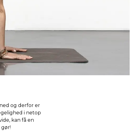
 ned og derfor er
ægelighed i netop
ide, kan få en
 gør!