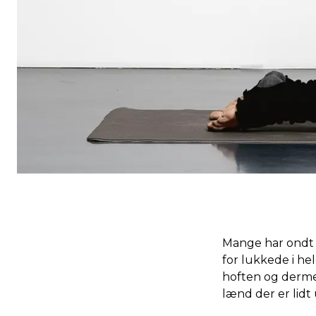
Mange har ondt i
for lukkede i he
hoften og dermed
lænd der er lidt 