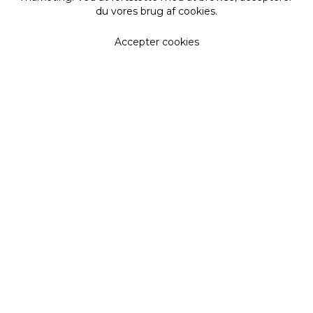
du vores brug af cookies.
Accepter cookies
Få vores nyhedsbrev
De seneste nyheder, opskrifter, forløb mm i din
indbakke
Fornavn
Efternavn
Email adresse
Tilmeld
Ved at tilmelde dig, accepterer du samtidig vores
privatlivspolitik
.