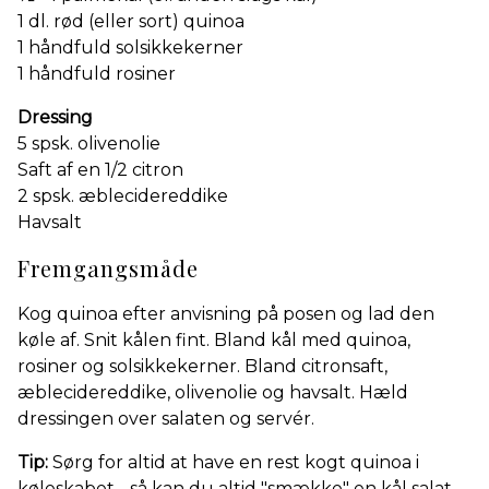
1 dl. rød (eller sort) quinoa
1 håndfuld solsikkekerner
1 håndfuld rosiner
Dressing
5 spsk. olivenolie
Saft af en 1/2 citron
2 spsk. æblecidereddike
Havsalt
Fremgangsmåde
Kog quinoa efter anvisning på posen og lad den
køle af. Snit kålen fint. Bland kål med quinoa,
rosiner og solsikkekerner. Bland citronsaft,
æblecidereddike, olivenolie og havsalt. Hæld
dressingen over salaten og servér.
Tip:
Sørg for altid at have en rest kogt quinoa i
køleskabet - så kan du altid "smække" en kål salat