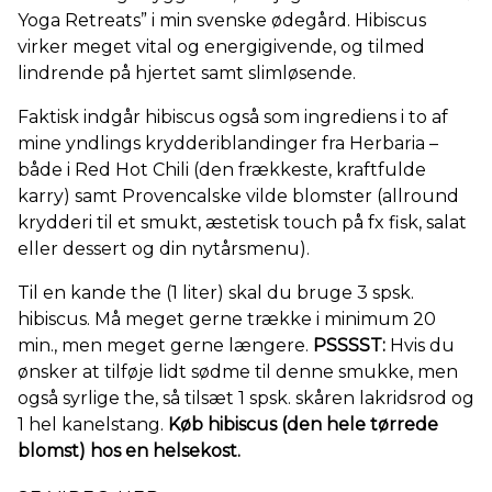
Yoga Retreats” i min svenske ødegård. Hibiscus
virker meget vital og energigivende, og tilmed
lindrende på hjertet samt slimløsende.
Faktisk indgår hibiscus også som ingrediens i to af
mine yndlings krydderiblandinger fra Herbaria –
både i Red Hot Chili (den frækkeste, kraftfulde
karry) samt Provencalske vilde blomster (allround
krydderi til et smukt, æstetisk touch på fx fisk, salat
eller dessert og din nytårsmenu).
Til en kande the (1 liter) skal du bruge 3 spsk.
hibiscus. Må meget gerne trække i minimum 20
min., men meget gerne længere.
PSSSST:
Hvis du
ønsker at tilføje lidt sødme til denne smukke, men
også syrlige the, så tilsæt 1 spsk. skåren lakridsrod og
1 hel kanelstang.
Køb hibiscus (den hele tørrede
blomst) hos en helsekost.