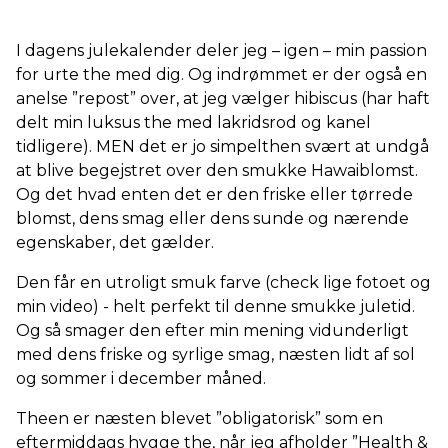
I dagens julekalender deler jeg – igen – min passion
for urte the med dig. Og indrømmet er der også en
anelse ”repost” over, at jeg vælger hibiscus (har haft
delt min luksus the med lakridsrod og kanel
tidligere). MEN det er jo simpelthen svært at undgå
at blive begejstret over den smukke Hawaiblomst.
Og det hvad enten det er den friske eller tørrede
blomst, dens smag eller dens sunde og nærende
egenskaber, det gælder.
Den får en utroligt smuk farve (check lige fotoet og
min video) - helt perfekt til denne smukke juletid.
Og så smager den efter min mening vidunderligt
med dens friske og syrlige smag, næsten lidt af sol
og sommer i december måned.
Theen er næsten blevet ”obligatorisk” som en
eftermiddags hygge the, når jeg afholder ”Health &