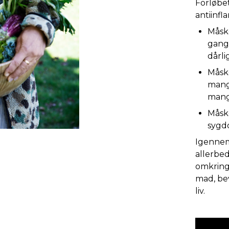
Forløbet 
antiinf
Måske
gang
dårli
Måske
mange 
mang
Måske
syg
Igennem 
allerbe
omkring 
mad, bev
liv.