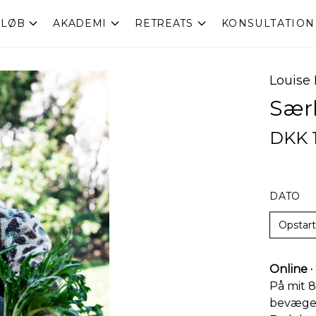
RLØB
AKADEMI
RETREATS
KONSULTATION
Louise
Særl
DKK 1
DATO
Opstart 
Online ·
På mit 
bevægels