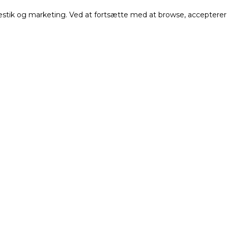
atestik og marketing. Ved at fortsætte med at browse, accepterer
Få vores nyhedsbrev
De seneste nyheder, opskrifter, forløb mm i din indbakk
Fornavn
Efternavn
Email adresse
Tilmeld
Ved at tilmelde dig, accepterer du samtidig vores
privatlivspolitik