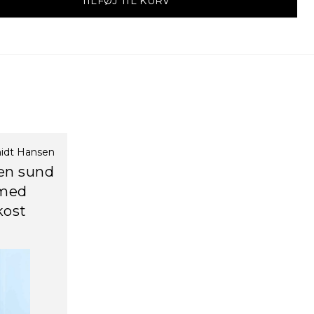
TILFØJ TIL KURV
midt Hansen
 en sund
 med
kost