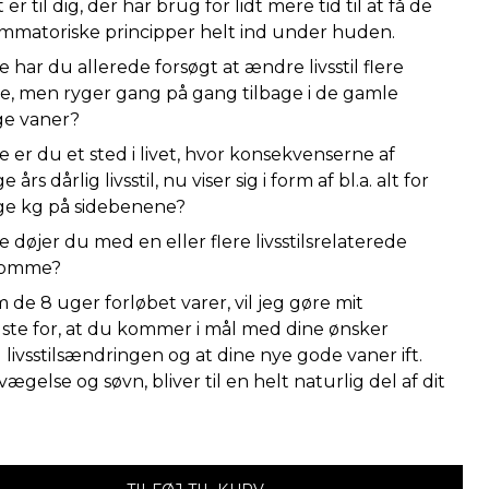
er til dig, der har brug for lidt mere tid til at få de
lammatoriske principper helt ind under huden.
 har du allerede forsøgt at ændre livsstil flere
e, men ryger gang på gang tilbage i de gamle
ge vaner?
 er du et sted i livet, hvor konsekvenserne af
års dårlig livsstil, nu viser sig i form af bl.a. alt for
e kg på sidebenene?
 døjer du med en eller flere livsstilsrelaterede
domme?
de 8 uger forløbet varer, vil jeg gøre mit
dste for, at du kommer i mål med dine ønsker
livsstilsændringen og at dine nye gode vaner ift.
ægelse og søvn, bliver til en helt naturlig del af dit